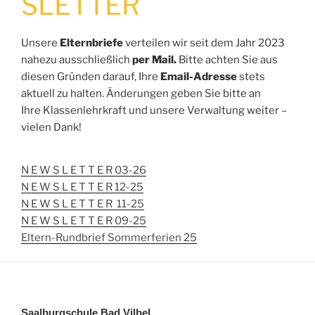
SLETTER
Unsere
Elternbriefe
verteilen wir seit dem Jahr 2023
nahezu ausschließlich
per Mail.
Bitte achten Sie aus
diesen Gründen darauf, Ihre
Email-Adresse
stets
aktuell zu halten. Änderungen geben Sie bitte an
Ihre Klassenlehrkraft und unsere Verwaltung weiter –
vielen Dank!
N E W S L E T T E R 03-26
N E W S L E T T E R 12-25
N E W S L E T T E R 11-25
N E W S L E T T E R 09-25
Eltern-Rundbrief Sommerferien 25
Saalburgschule Bad Vilbel