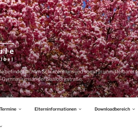
e befindet sich im Schulzentrum und somit in unmittelbarer 
-Gymnasiums in der Saalburgstraße.
Termine
Elterninformationen
Downloadbereich