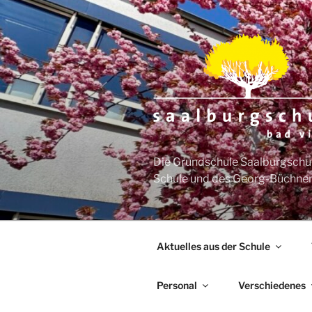
Zum
Inhalt
springen
Die Grundschule Saalburgschul
Schule und des Georg-Büchner
Aktuelles aus der Schule
Personal
Verschiedenes