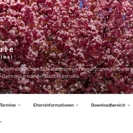
e befindet sich im Schulzentrum und somit in unmittelbarer 
-Gymnasiums in der Saalburgstraße.
Termine
Elterninformationen
Downloadbereich