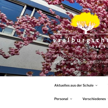
Zum
Inhalt
springen
Die Grundschule Saalburgschul
Schule und des Georg-Büchner
Aktuelles aus der Schule
Personal
Verschiedenes